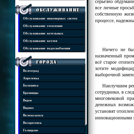
серьезно обдуман
все личные просьб
Обслуживание
собственную жизн
Обслуживание инженерных систем
процессе, надежны
Обслуживание отопления
Обслуживание котельных
Обслуживание котлов
Ничего не бы
Обслуживание водоснабжения
назначенный пром
всё старое отопит
Города
хотите модифицир
Волгоград
выборочной замен
Апрелевка
Наилучшим реш
Балашиха
сотрудники, в сле
Бронницы
многовековой пр
Верея
денежных возмож
Видное
установят отопле
Волоколамск
инновационными 
Воскресенск
Голицыно