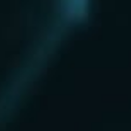
Нахабино
Ногинск
Одинцово
Ожерелье
Озеры
Октябрьский
Опалиха
Орехово-Зуево
Павловский Посад
Пересвет
Пироговский
Поварово
Подольск
Протвино
Пушкино
Пущино
Раменское
Реутов