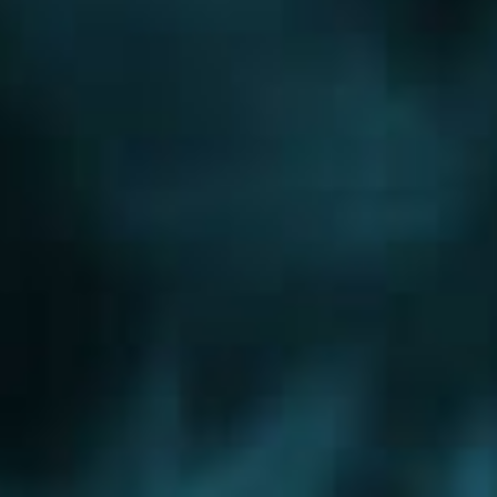
Новорижское шоссе
Новорязанское шоссе
Новосходненское шоссе
Носовихинское шоссе
Осташковское шоссе
Пятницкое шоссе
Рогачевское шоссе
Рублево-Успенское шоссе
Симферопольское шоссе
Сколковское шоссе
Щелковское шоссе
Ярославское шоссе
Вы были тут ранее....
Монтаж дымохода
Монтаж котлов
Монтаж радиаторов