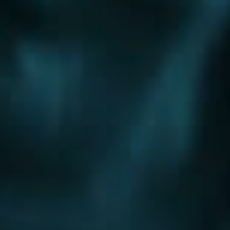
Шоссе
Алтуфьевское шоссе
Боровское шоссе
Варшавское шоссе
Волоколамское шоссе
Горьковское шоссе
Дмитровское шоссе
Егорьевское шоссе
Ильинское шоссе
Калужское шоссе
Каширское шоссе
Киевское шоссе
Куркинское шоссе
Ленинградское шоссе
Минское шоссе
Можайское шоссе
Новокаширское шоссе