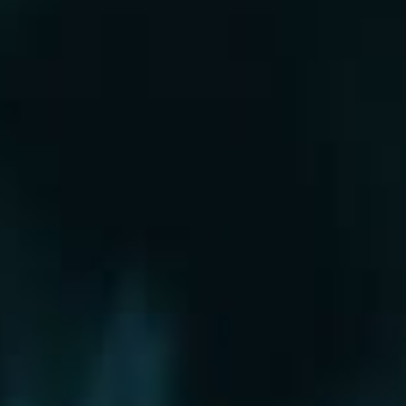
Рошаль
Руза
Сергиев Посад
Серпухов
Солнечногорск
Старая Купавна
Ступино
Сходня
Талдом
Троицк
Химки
Фрязино
Хотьково
Храпуново
Черноголовка
Чехов
Шатура
Щелково