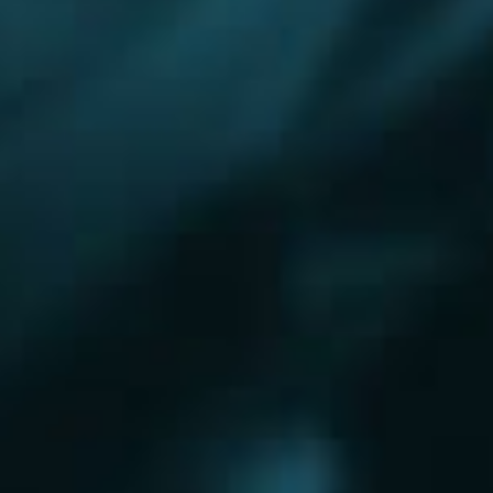
Королёв
Красково
Красноармейск
Красногорск
Краснозаводск
Кубинка
Куровское
Ликино-Дулево
Лобня
Лосино-Петровский
Луховицы
Лыткарино
Люберцы
Малаховка
Можайск
Московский
Волгоград
Наро-Фоминск