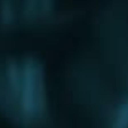
Щербинка
Электрогорск
Электросталь
Электроугли
Юбилейный
Яхрома
Округа
Восточный округ
Западный округ
Северный округ
Северо-Восточный округ
Северо-Западный округ
Центральный округ
Юго-Восточный округ
Юго-Западный округ
Южный округ
Зеленоградский округ