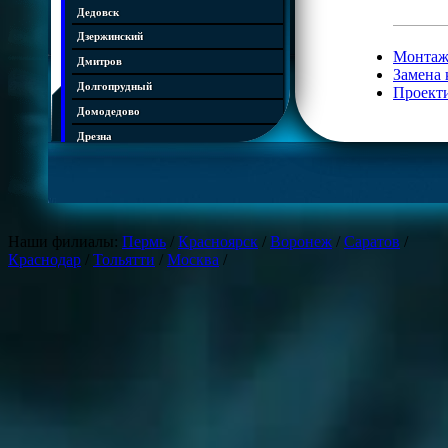
Дедовск
Дзержинский
Монтаж
Дмитров
Замена 
Долгопрудный
Проект
Домодедово
Дрезна
Дубна
Егорьевск
Железнодорожный
Жуковский
Наши филиалы:
Пермь
/
Красноярск
/
Воронеж
/
Саратов
/
Краснодар
/
Тольятти
/
Москва
/
Зарайск
Звенигород
Ивантеевка
Истра
Кашира
Климовск
Клин
Коломна