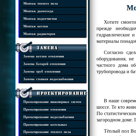
Монтаж теплого пола
Мо
Монтаж дымохода
Монтаж водоочистки
Хотите смонти
Монтаж котлов
прежде необходи
гидравлические и
Монтаж радиаторов
материалы понадоб
Замена
Согласно сде
Замена котлов отопления
оборудования, н
частного дома о
Замена батарей отопления
трубопровода и ба
Замена труб отопления
Замена стояков водоснабжения
Проектирование
В наше соврем
Проектирование инженерных систем
шоссе. Те кто жив
Проектирование отопления
По статистически
Проектирование водоснабжения
загородном доме. 
Проектирование котельных
Тёплый пол Во
Проектирование теплого пола