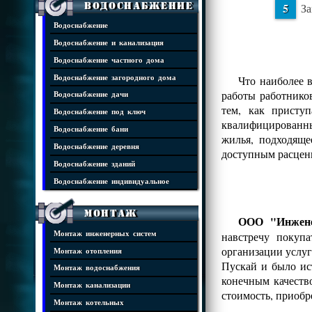
Водоснабжение
За
Водоснабжение
Водоснабжение и канализация
Водоснабжение частного дома
Водоснабжение загородного дома
Что наиболее 
работы работнико
Водоснабжение дачи
тем, как присту
Водоснабжение под ключ
квалифицированны
Водоснабжение бани
жилья, подходяще
Водоснабжение деревня
доступным расцен
Водоснабжение зданий
Водоснабжение индивидуальное
Монтаж
ООО "Инжене
Монтаж инженерных систем
навстречу покуп
организации услуг
Монтаж отопления
Пускай и было ис
Монтаж водоснабжения
конечным качеств
Монтаж канализации
стоимость, приобр
Монтаж котельных