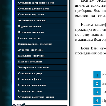
Монтаж отопл
Отопление загородного дома
является единств
Отопление дачного дома
приборов. Доми
Отопление под ключ
высокого качества.
Автономное отопление
Нашим квалифи
Водяное отопление
прокладка отопле
Воздушное отопление
по праву является
Газовое отопление
и жильцам Волгог
Индивидуальное отопление
Если Вам нужн
Лучистое отопление
промедления без 
Панельное отопление
Паровое отопление
Электрическое отопление
Отопление квартир
Ка
Отопление офисов
Вы
Отопление помещений
Ав
Отопление центров
Отопление высотных зданий
Пр