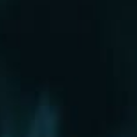
Рошаль
Руза
Сергиев Посад
Серпухов
Солнечногорск
Старая Купавна
Ступино
Сходня
Талдом
Троицк
Химки
Фрязино
Хотьково
Храпуново
Черноголовка
Чехов
Шатура
Щелково