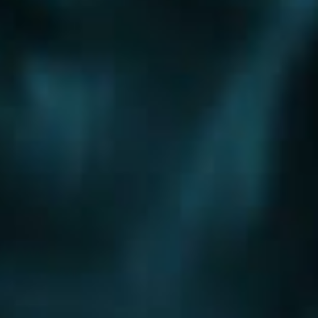
Шоссе
Алтуфьевское шоссе
Боровское шоссе
Варшавское шоссе
Волоколамское шоссе
Горьковское шоссе
Дмитровское шоссе
Егорьевское шоссе
Ильинское шоссе
Калужское шоссе
Каширское шоссе
Киевское шоссе
Куркинское шоссе
Ленинградское шоссе
Минское шоссе
Можайское шоссе
Новокаширское шоссе