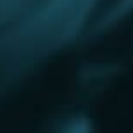
Королёв
Красково
Красноармейск
Красногорск
Краснозаводск
Кубинка
Куровское
Ликино-Дулево
Лобня
Лосино-Петровский
Луховицы
Лыткарино
Люберцы
Малаховка
Можайск
Московский
Волгоград
Наро-Фоминск