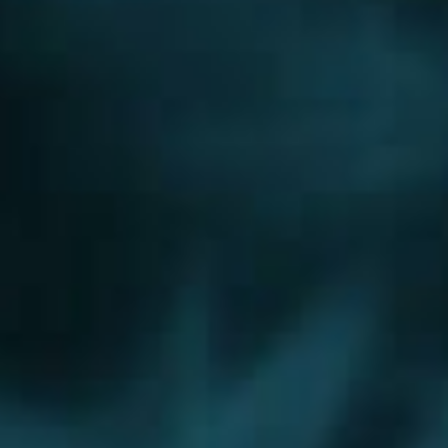
Дедовск
Дзержинский
Дмитров
Долгопрудный
Домодедово
Дрезна
Дубна
Егорьевск
Железнодорожный
Жуковский
Зарайск
Звенигород
Ивантеевка
Истра
Кашира
Климовск
Клин
Коломна