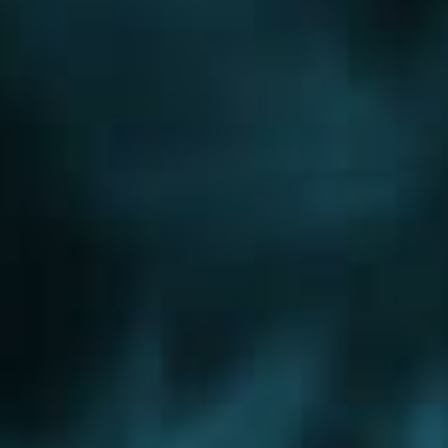
Новорижское шоссе
Новорязанское шоссе
Новосходненское шоссе
Носовихинское шоссе
Осташковское шоссе
Пятницкое шоссе
Рогачевское шоссе
Рублево-Успенское шоссе
Симферопольское шоссе
Сколковское шоссе
Щелковское шоссе
Ярославское шоссе
Вы были тут ранее....
Московский
Озеры
Шатура