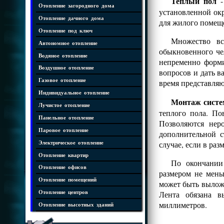
Теплый пол
-
Отопление загородного дома
установленной ок
Отопление дачного дома
для жилого помеще
Отопление под ключ
Множество в
Автономное отопление
обыкновенного че
Водяное отопление
непременно форми
Воздушное отопление
вопросов и дать 
Газовое отопление
время представляю
Индивидуальное отопление
Монтаж систе
Лучистое отопление
теплого пола. По
Панельное отопление
Позволяются нер
Паровое отопление
дополнительной с
случае, если в ра
Электрическое отопление
Отопление квартир
По окончании
Отопление офисов
размером не мень
Отопление помещений
может быть выложе
Лента обязана 
Отопление центров
миллиметров.
Отопление высотных зданий