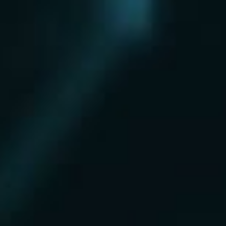
Нахабино
Ногинск
Одинцово
Ожерелье
Озеры
Октябрьский
Опалиха
Орехово-Зуево
Павловский Посад
Пересвет
Пироговский
Поварово
Подольск
Протвино
Пушкино
Пущино
Раменское
Реутов