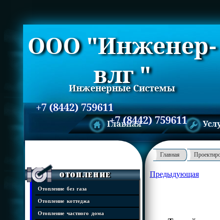
ООО "Инженер-
влг "
Инженерные Системы
+7 (8442) 759611
+7 (8442) 759611
Главная
Усл
Главная
Проектир
Предыдующая
Отопление
Отопление без газа
Отопление коттеджа
Отопление частного дома