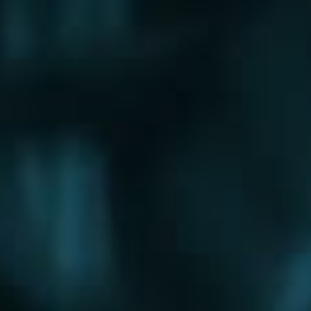
Щербинка
Электрогорск
Электросталь
Электроугли
Юбилейный
Яхрома
Округа
Восточный округ
Западный округ
Северный округ
Северо-Восточный округ
Северо-Западный округ
Центральный округ
Юго-Восточный округ
Юго-Западный округ
Южный округ
Зеленоградский округ