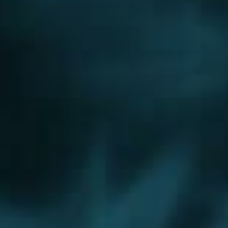
Дедовск
Дзержинский
Дмитров
Долгопрудный
Домодедово
Дрезна
Дубна
Егорьевск
Железнодорожный
Жуковский
Зарайск
Звенигород
Ивантеевка
Истра
Кашира
Климовск
Клин
Коломна