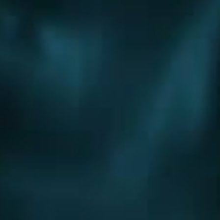
Обслуживание
Обслуживание инженерных систем
Обслуживание отопления
Обслуживание котельных
Обслуживание котлов
Обслуживание водоснабжения
Города
Волгоград
Апрелевка
Балашиха
Бронницы
Верея
Видное
Волоколамск
Воскресенск
Голицыно