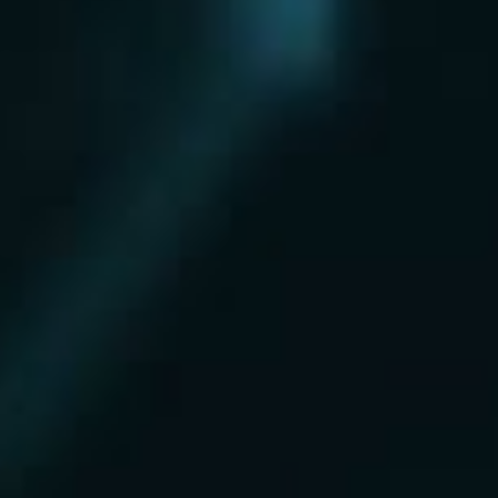
Нахабино
Ногинск
Одинцово
Ожерелье
Озеры
Октябрьский
Опалиха
Орехово-Зуево
Павловский Посад
Пересвет
Пироговский
Поварово
Подольск
Протвино
Пушкино
Пущино
Раменское
Реутов