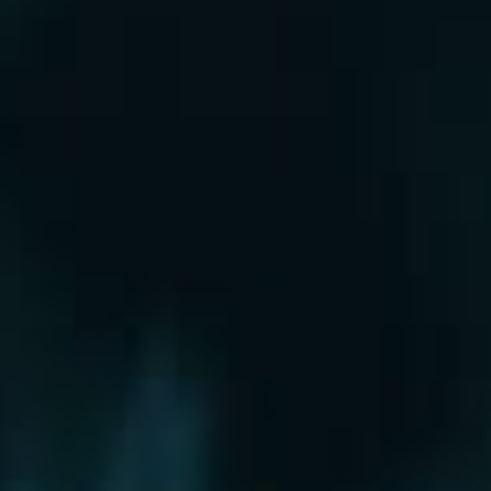
Рошаль
Руза
Сергиев Посад
Серпухов
Солнечногорск
Старая Купавна
Ступино
Сходня
Талдом
Троицк
Химки
Фрязино
Хотьково
Храпуново
Черноголовка
Чехов
Шатура
Щелково