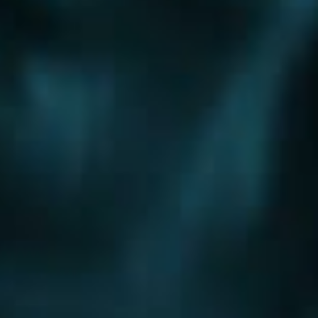
Шоссе
Алтуфьевское шоссе
Боровское шоссе
Варшавское шоссе
Волоколамское шоссе
Горьковское шоссе
Дмитровское шоссе
Егорьевское шоссе
Ильинское шоссе
Калужское шоссе
Каширское шоссе
Киевское шоссе
Куркинское шоссе
Ленинградское шоссе
Минское шоссе
Можайское шоссе
Новокаширское шоссе