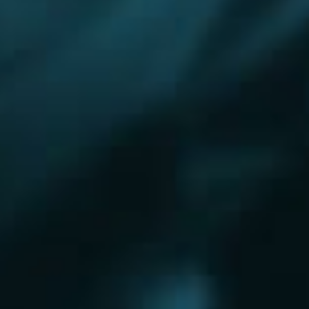
Королёв
Красково
Красноармейск
Красногорск
Краснозаводск
Кубинка
Куровское
Ликино-Дулево
Лобня
Лосино-Петровский
Луховицы
Лыткарино
Люберцы
Малаховка
Можайск
Московский
Волгоград
Наро-Фоминск