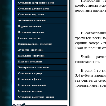
Природный га
Отопление загородного дома
комфортность испо
Отопление дачного дома
вероятные вариант
Отопление под ключ
Автономное отопление
Водяное отопление
В согласовани
Воздушное отопление
требуется вести 
Газовое отопление
единиц замера - 
Индивидуальное отопление
Гкал на полный от
Лучистое отопление
Чтобы грамот
Панельное отопление
сопоставления.
Паровое отопление
Электрическое отопление
В роли 1-го ти
Отопление квартир
3,4 рубля в вариа
газ считается сме
Отопление офисов
топлива имеет воз
Отопление помещений
Отопление центров
Отопление высотных зданий