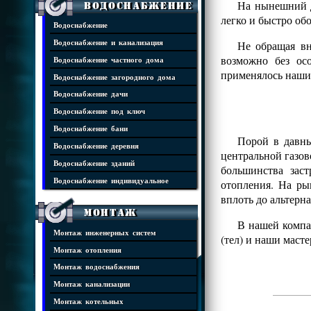
На нынешний де
Водоснабжение
легко и быстро об
Водоснабжение
Не обращая вн
Водоснабжение и канализация
возможно без ос
Водоснабжение частного дома
применялось наши
Водоснабжение загородного дома
Водоснабжение дачи
Водоснабжение под ключ
Водоснабжение бани
Порой в давны
Водоснабжение деревня
центральной газов
Водоснабжение зданий
большинства зас
Водоснабжение индивидуальное
отопления. На ры
вплоть до альтерн
Монтаж
В нашей компан
Монтаж инженерных систем
(тел) и наши маст
Монтаж отопления
Монтаж водоснабжения
Монтаж канализации
Монтаж котельных