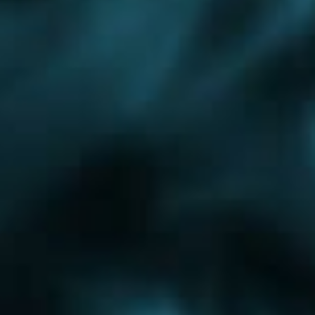
Ожерелье
Подольск
Протвино
Пушкино
Яхрома
Монтаж водоснабжения
Западный округ