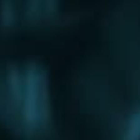
Щербинка
Электрогорск
Электросталь
Электроугли
Юбилейный
Яхрома
Округа
Восточный округ
Западный округ
Северный округ
Северо-Восточный округ
Северо-Западный округ
Центральный округ
Юго-Восточный округ
Юго-Западный округ
Южный округ
Зеленоградский округ