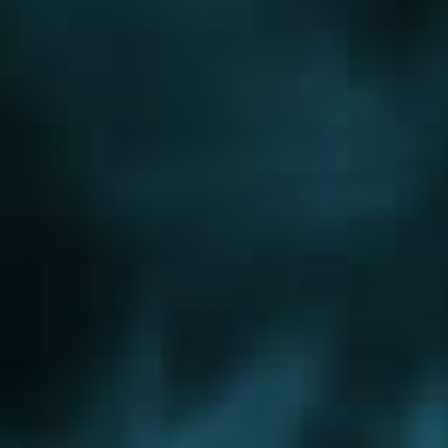
Новорижское шоссе
Новорязанское шоссе
Новосходненское шоссе
Носовихинское шоссе
Осташковское шоссе
Пятницкое шоссе
Рогачевское шоссе
Рублево-Успенское шоссе
Симферопольское шоссе
Сколковское шоссе
Щелковское шоссе
Ярославское шоссе
Вы были тут ранее....
Кашира
Ногинск
Одинцово