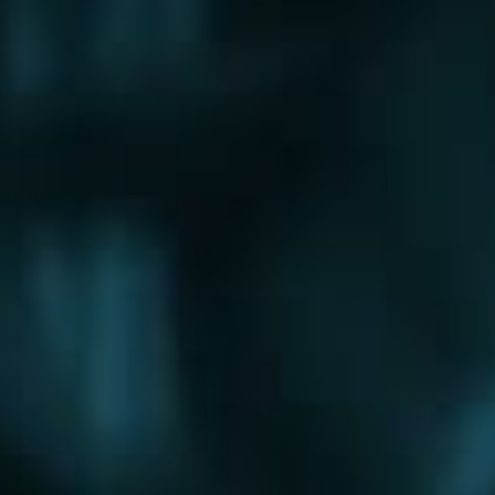
Щербинка
Электрогорск
Электросталь
Электроугли
Юбилейный
Яхрома
Округа
Восточный округ
Западный округ
Северный округ
Северо-Восточный округ
Северо-Западный округ
Центральный округ
Юго-Восточный округ
Юго-Западный округ
Южный округ
Зеленоградский округ