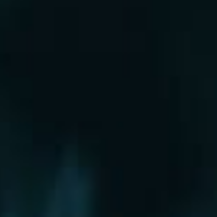
Рошаль
Руза
Сергиев Посад
Серпухов
Солнечногорск
Старая Купавна
Ступино
Сходня
Талдом
Троицк
Химки
Фрязино
Хотьково
Храпуново
Черноголовка
Чехов
Шатура
Щелково