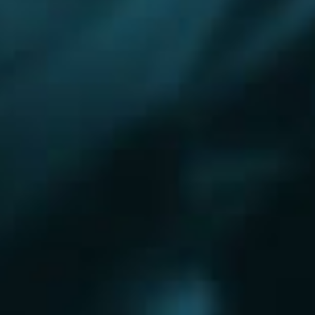
Королёв
Красково
Красноармейск
Красногорск
Краснозаводск
Кубинка
Куровское
Ликино-Дулево
Лобня
Лосино-Петровский
Луховицы
Лыткарино
Люберцы
Малаховка
Можайск
Московский
Волгоград
Наро-Фоминск