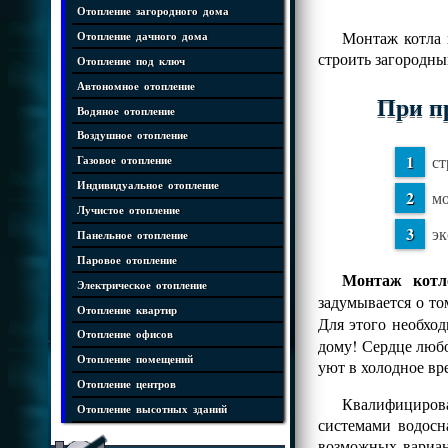
Отопление загородного дома
Монтаж котла 
Отопление дачного дома
строить загородны
Отопление под ключ
Автономное отопление
При п
Водяное отопление
Воздушное отопление
ст
Газовое отопление
Индивидуальное отопление
мо
Лучистое отопление
эк
Панельное отопление
Паровое отопление
Монтаж котл
Электрическое отопление
задумывается о то
Отопление квартир
Для этого необхо
Отопление офисов
дому! Сердце любо
Отопление помещений
уют в холодное вр
Отопление центров
Квалифициров
Отопление высотных зданий
системами водосн
возможных вариан