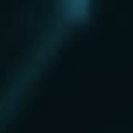
Нахабино
Ногинск
Одинцово
Ожерелье
Озеры
Октябрьский
Опалиха
Орехово-Зуево
Павловский Посад
Пересвет
Пироговский
Поварово
Подольск
Протвино
Пушкино
Пущино
Раменское
Реутов