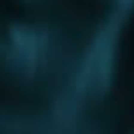
Шоссе
Алтуфьевское шоссе
Боровское шоссе
Варшавское шоссе
Волоколамское шоссе
Горьковское шоссе
Дмитровское шоссе
Егорьевское шоссе
Ильинское шоссе
Калужское шоссе
Каширское шоссе
Киевское шоссе
Куркинское шоссе
Ленинградское шоссе
Минское шоссе
Можайское шоссе
Новокаширское шоссе