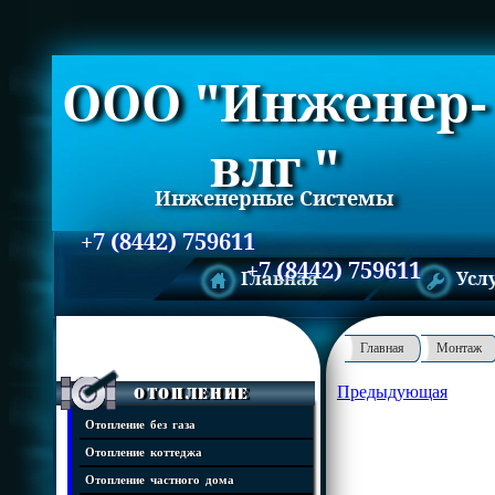
ООО "Инженер-
влг "
Инженерные Системы
+7 (8442) 759611
+7 (8442) 759611
Главная
Усл
Главная
Монтаж
Предыдующая
Отопление
Отопление без газа
Отопление коттеджа
Отопление частного дома