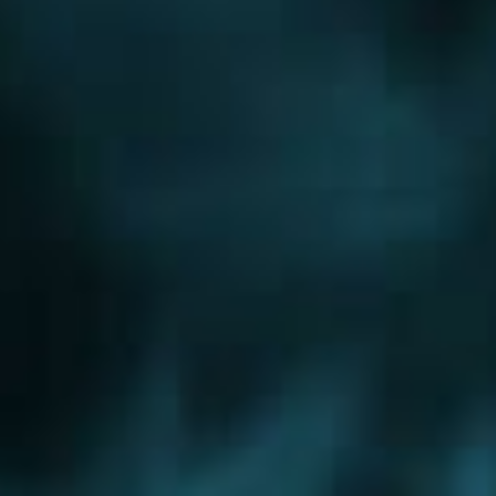
Новорижское шоссе
Новорязанское шоссе
Новосходненское шоссе
Носовихинское шоссе
Осташковское шоссе
Пятницкое шоссе
Рогачевское шоссе
Рублево-Успенское шоссе
Симферопольское шоссе
Сколковское шоссе
Щелковское шоссе
Ярославское шоссе
Вы были тут ранее....
Железнодорожный
Красноармейск
Лобня