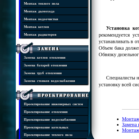
Монтаж теплого пола
Монтаж дымохода
Монтаж водоочистки
Установка ко
Монтаж котлов
рекомендуется у
Монтаж радиаторов
устанавливать в о
Объем бака долже
Замена
Обвязку дизельног
Замена котлов отопления
Замена батарей отопления
Замена труб отопления
Специалисты н
Замена стояков водоснабжения
установку всей си
Проектирование
Проектирование инженерных систем
Проектирование отопления
Монтаж
Проектирование водоснабжения
Замена 
Проектирование котельных
Монтаж
Проектирование теплого пола