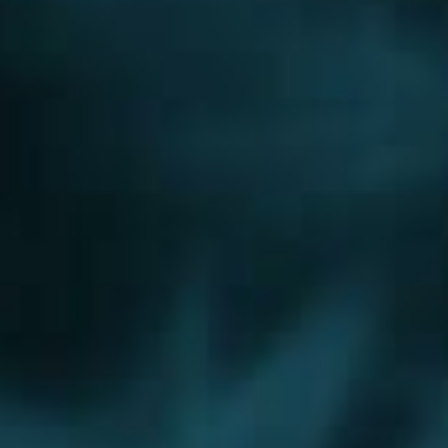
Дедовск
Дзержинский
Дмитров
Долгопрудный
Домодедово
Дрезна
Дубна
Егорьевск
Железнодорожный
Жуковский
Зарайск
Звенигород
Ивантеевка
Истра
Кашира
Климовск
Клин
Коломна