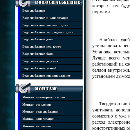
Водоснабжение
которых вам буд
нормами.
Водоснабжение
Водоснабжение и канализация
Водоснабжение частного дома
Водоснабжение загородного дома
Наиболее удоб
Водоснабжение дачи
устанавливать не
Водоснабжение под ключ
Установка котельн
Водоснабжение бани
Лучше всего уст
Водоснабжение деревня
работающий на сжи
Водоснабжение зданий
баллон внутри жил
установлен дымохо
Водоснабжение индивидуальное
Монтаж
Монтаж инженерных систем
Твердотоплив
Монтаж отопления
учитывать допол
Монтаж водоснабжения
совместно с уже 
Монтаж канализации
расход электроэ
Монтаж котельных
конструктивных о