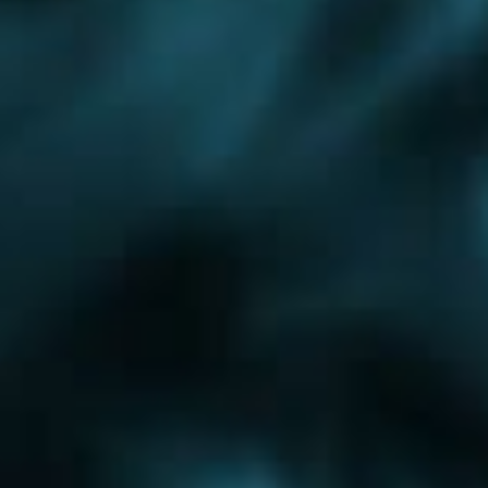
Люберцы
Московский
Озеры
Шатура
Щербинка
Воскресенск
Монтаж дымохода